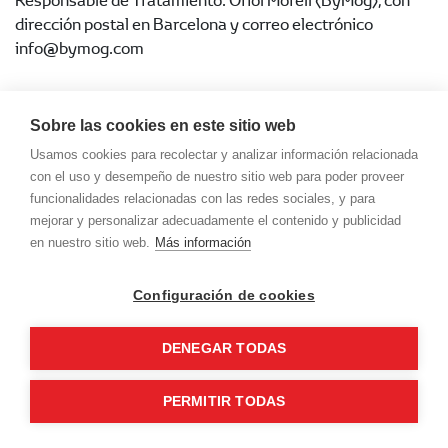
Responsable de Tratamiento: Oriol Morell (ByMog), con
dirección postal en Barcelona y correo electrónico
info@bymog.com
Sobre las cookies en este sitio web
Usamos cookies para recolectar y analizar información relacionada
con el uso y desempeño de nuestro sitio web para poder proveer
funcionalidades relacionadas con las redes sociales, y para
mejorar y personalizar adecuadamente el contenido y publicidad
en nuestro sitio web.
Más información
Configuración de cookies
DENEGAR TODAS
Política de privacidad
-
Política de cookies
-
Aviso Legal
PERMITIR TODAS
Contacta con nosotros
© Ofertas Toyota 2026