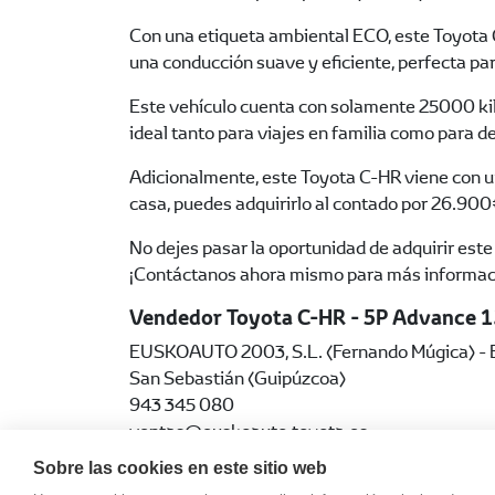
Con una etiqueta ambiental ECO, este Toyota 
una conducción suave y eficiente, perfecta pa
Este vehículo cuenta con solamente 25000 kiló
ideal tanto para viajes en familia como para d
Adicionalmente, este Toyota C-HR viene con una
casa, puedes adquirirlo al contado por 26.900
No dejes pasar la oportunidad de adquirir est
¡Contáctanos ahora mismo para más informaci
Vendedor Toyota C-HR - 5P Advance 
EUSKOAUTO 2003, S.L. (Fernando Múgica) - Ex
San Sebastián (Guipúzcoa)
943 345 080
ventas@euskoauto.toyota.es
http://www.euskoauto.toyota.es
Sobre las cookies en este sitio web