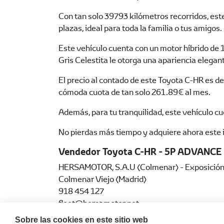
Con tan solo 39793 kilómetros recorridos, est
plazas, ideal para toda la familia o tus amigos.
Este vehículo cuenta con un motor híbrido de 
Gris Celestita le otorga una apariencia elega
El precio al contado de este Toyota C-HR es d
cómoda cuota de tan solo 261.89€ al mes.
Además, para tu tranquilidad, este vehículo c
No pierdas más tiempo y adquiere ahora este i
Vendedor Toyota C-HR - 5P ADVANCE
HERSAMOTOR, S.A.U (Colmenar) - Exposición 
Colmenar Viejo (Madrid)
918 454 127
fleet@hersamotor.net
https://hersamotor.toyota.es
Sobre las cookies en este sitio web