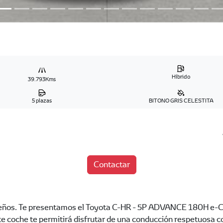
Híbrido
39.793Kms
5 plazas
BITONO GRIS CELESTITA
Contactar
ueños. Te presentamos el Toyota C-HR - 5P ADVANCE 180H e-C
te coche te permitirá disfrutar de una conducción respetuosa 