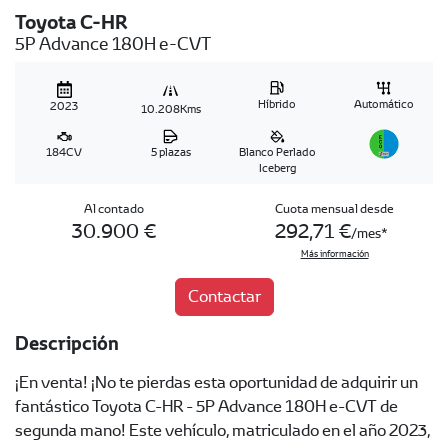
Toyota C-HR
5P Advance 180H e-CVT
Híbrido
Automático
2023
10.208Kms
184CV
5 plazas
Blanco Perlado
Iceberg
Al contado
Cuota mensual desde
30.900 €
292,71 €
/mes
Más información
Contactar
Descripción
¡En venta! ¡No te pierdas esta oportunidad de adquirir un
fantástico Toyota C-HR - 5P Advance 180H e-CVT de
segunda mano! Este vehículo, matriculado en el año 2023,