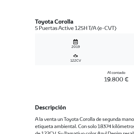
Toyota Corolla
5 Puertas Active 125H T/A (e-CVT)
2019
122CV
Al contado
19.800 €
Descripción
A la venta un Toyota Corolla de segunda mano
etiqueta ambiental. Con solo 18374 kilómetros
de 122CV. Su llamativo color Azul Denim resal