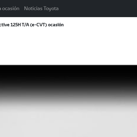
a ocasión
Noticias Toyota
Active 125H T/A (e-CVT) ocasión