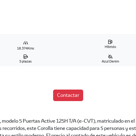
Híbrido
18.374Kms
5 plazas
Azul Denim
Contactar
, modelo 5 Puertas Active 125H T/A (e-CVT), matriculado en el
 recorridos, este Corolla tiene capacidad para 5 personas y es
ta su estilo moderno. El precio al contado de este vehículo es