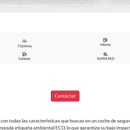
Híbrido
7.510Kms
5 plazas
SUPER RED
Contactar
, con todas las características que buscas en un coche de se
eseada etiqueta ambiental ECO, lo que garantiza su bajo impac