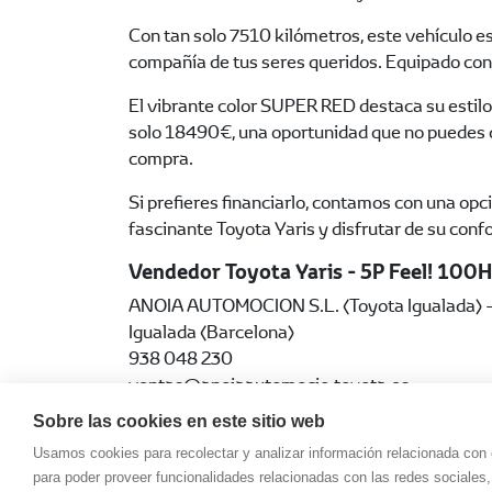
Con tan solo 7510 kilómetros, este vehículo e
compañía de tus seres queridos. Equipado con
El vibrante color SUPER RED destaca su estilo
solo 18490€, una oportunidad que no puedes d
compra.
Si prefieres financiarlo, contamos con una opc
fascinante Toyota Yaris y disfrutar de su con
Vendedor Toyota Yaris - 5P Feel! 100
ANOIA AUTOMOCION S.L. (Toyota Igualada) - E
Igualada (Barcelona)
938 048 230
ventas@anoiaautomocio.toyota.es
http://www.toyotaigualada.toyota.es
Sobre las cookies en este sitio web
Usamos cookies para recolectar y analizar información relacionada con
para poder proveer funcionalidades relacionadas con las redes sociales,