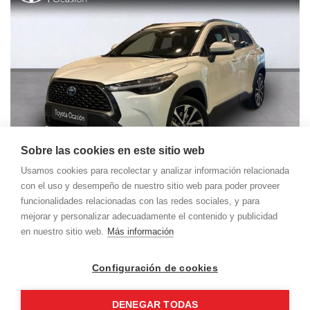
Sobre las cookies en este sitio web
Usamos cookies para recolectar y analizar información relacionada
con el uso y desempeño de nuestro sitio web para poder proveer
Toyota Corolla Cross
35.900 €
funcionalidades relacionadas con las redes sociales, y para
483,69 €
mejorar y personalizar adecuadamente el contenido y publicidad
/mes
Style
en nuestro sitio web.
Más información
7.000Kms | 2023 | Automático | Híbrido |
Teruel (Teruel)
Configuración de cookies
DENEGAR TODAS