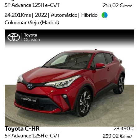
5P Advance 125H e-CVT
253,02 €
/mes
24.201Kms | 2022 | Automático | Híbrido |
Colmenar Viejo (Madrid)
Toyota C-HR
28.490 €
5P Advance 125H e-CVT
259,02 €
/mes