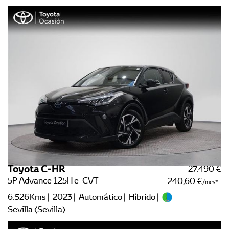
Toyota C-HR
27.490 €
5P Advance 125H e-CVT
240,60 €
/mes
6.526Kms | 2023 | Automático | Híbrido |
Sevilla (Sevilla)