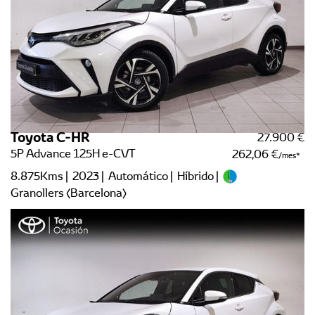
Toyota C-HR
27.900 €
5P Advance 125H e-CVT
262,06 €
/mes
8.875Kms | 2023 | Automático | Híbrido |
Granollers (Barcelona)