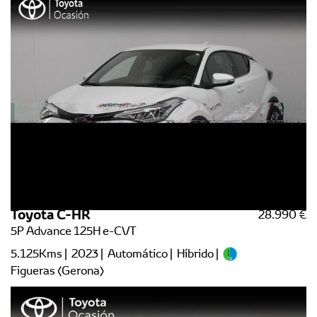
Toyota C-HR
28.990 €
5P Advance 125H e-CVT
5.125Kms | 2023 | Automático | Híbrido |
Figueras (Gerona)