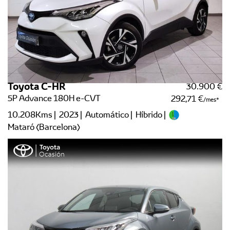
Toyota C-HR
30.900 €
5P Advance 180H e-CVT
292,71 €
/mes
10.208Kms | 2023 | Automático | Híbrido |
Mataró (Barcelona)