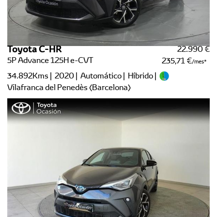
Toyota C-HR
22.990 €
5P Advance 125H e-CVT
235,71 €
/mes
34.892Kms | 2020 | Automático | Híbrido |
Vilafranca del Penedès (Barcelona)