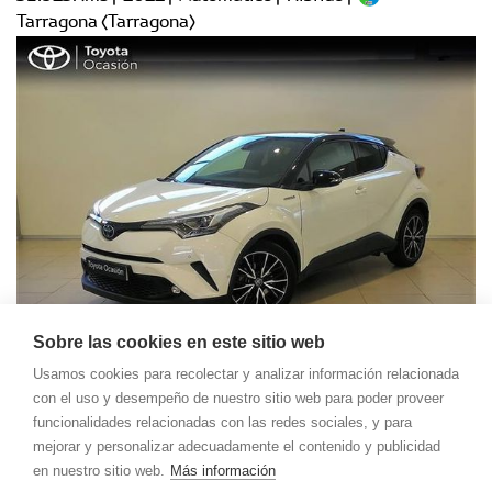
Tarragona (Tarragona)
Sobre las cookies en este sitio web
Usamos cookies para recolectar y analizar información relacionada
Toyota C-HR
19.990 €
con el uso y desempeño de nuestro sitio web para poder proveer
5P ADVANCE 125H e-CVT
286,14 €
funcionalidades relacionadas con las redes sociales, y para
/mes
mejorar y personalizar adecuadamente el contenido y publicidad
41.560Kms | 2018 | Automático | Híbrido |
en nuestro sitio web.
Más información
Vigo (Pontevedra)