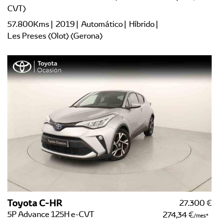
CVT)
57.800Kms | 2019 | Automático | Híbrido |
Les Preses (Olot) (Gerona)
Toyota C-HR
27.300 €
5P Advance 125H e-CVT
274,34 €
/mes