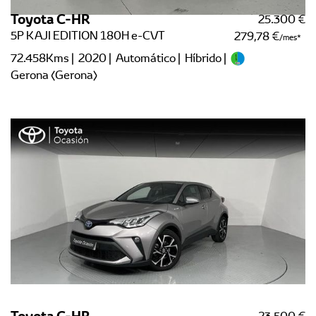
Toyota C-HR
25.300 €
5P KAJI EDITION 180H e-CVT
279,78 €
/mes
72.458Kms | 2020 | Automático | Híbrido |
Gerona (Gerona)
Toyota C-HR